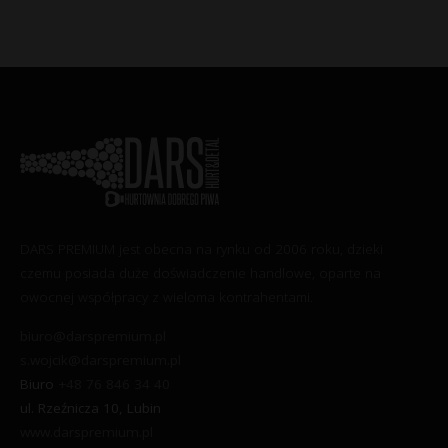
DARS PREMIUM jest obecna na rynku od 2006 roku, dzieki
czemu posiada duże doświadczenie handlowe, oparte na
owocnej współpracy z wieloma kontrahentami.
biuro@darspremium.pl
s.wojcik@darspremium.pl
Biuro
+48 76 846 34 40
ul. Rzeźnicza 10, Lubin
www.darspremium.pl