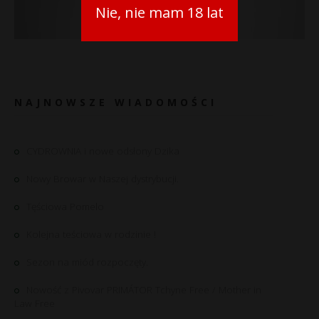
Nie, nie mam 18 lat
NAJNOWSZE WIADOMOŚCI
CYDROWNIA i nowe odsłony Dzika
Nowy Browar w Naszej dystrybucji.
Tęściowa Pomelo
Kolejna teściowa w rodzinie !
Sezon na miód rozpoczęty.
Nowość z Pivovar PRIMÁTOR Tchyne Free / Mother in
Law Free