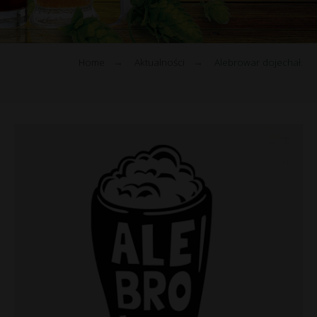
Home
→
Aktualności
→
Alebrowar dojechał.