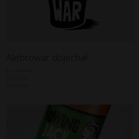
Alebrowar dojechał.
Be Like Mitch
Rowing Jack
Black Hope