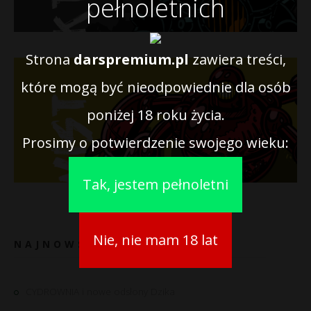
pełnoletnich
Strona
darspremium.pl
zawiera treści,
które mogą być nieodpowiednie dla osób
poniżej 18 roku życia.
Prosimy o potwierdzenie swojego wieku:
Tak, jestem pełnoletni
Nie, nie mam 18 lat
NAJNOWSZE WIADOMOŚCI
CYDROWNIA i nowe odsłony Dzika