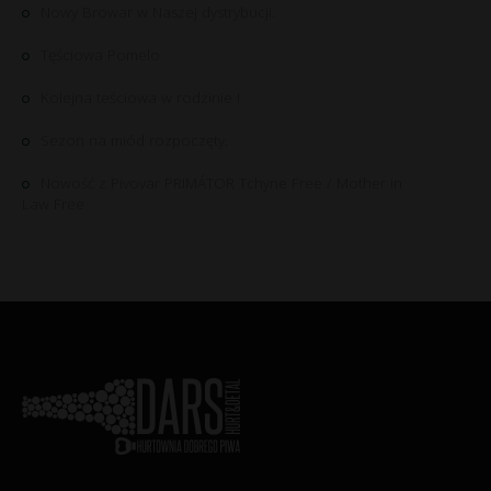
Nowy Browar w Naszej dystrybucji.
Tęściowa Pomelo
Kolejna teściowa w rodzinie !
Sezon na miód rozpoczęty.
Nowość z Pivovar PRIMÁTOR Tchyne Free / Mother in
Law Free