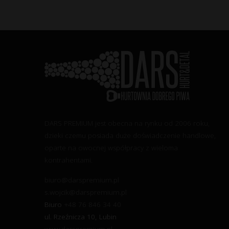
DARS PREMIUM jest obecna na rynku od 2006 roku,
dzieki czemu posiada duże doświadczenie handlowe,
oparte na owocnej współpracy z wieloma
kontrahentami.
biuro@darspremium.pl
s.wojcik@darspremium.pl
Biuro
+48 76 846 34 40
ul. Rzeźnicza 10, Lubin