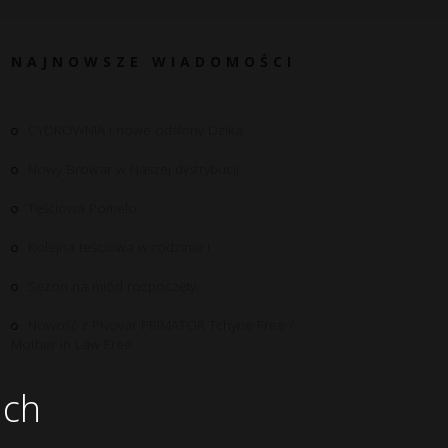
NAJNOWSZE WIADOMOŚCI
CYDROWNIA i nowe odsłony Dzika
Nowy Browar w Naszej dystrybucji.
Tęściowa Pomelo
Kolejna teściowa w rodzinie !
Sezon na miód rozpoczęty.
Nowość z Pivovar PRIMÁTOR Tchyne Free /
Mother in Law Free
ich