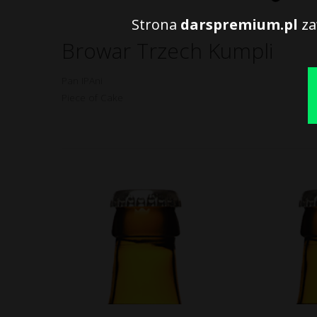
Strona
darspremium.pl
za
Browar Trzech Kumpli
Pan IPAni
Piece of Cake